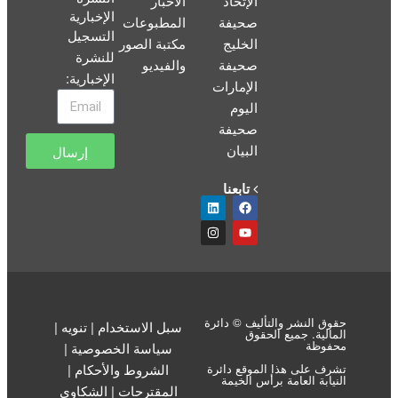
الإتحاد
الأخبار
الإخبارية
صحيفة
المطبوعات
التسجيل
الخليج
مكتبة الصور
للنشرة
صحيفة
والفيديو
الإخبارية
:
الإمارات
اليوم
صحيفة
البيان
إرسال
تابعنا
حقوق النشر والتأليف © دائرة
سبل الاستخدام
|
تنويه
|
المالية. جميع الحقوق
محفوظة
سياسة الخصوصية
|
تشرف على هذا الموقع دائرة
الشروط والأحكام
|
النيابة العامة برأس الخيمة
المقترحات
|
الشكاوي